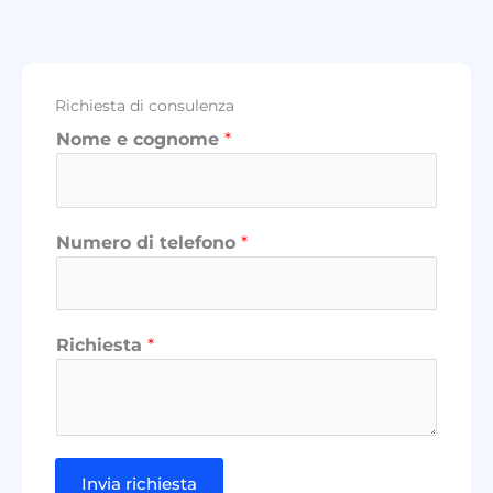
Richiesta di consulenza
Nome e cognome
*
c
Numero di telefono
*
o
g
n
o
Richiesta
*
m
e
*
*
Invia richiesta